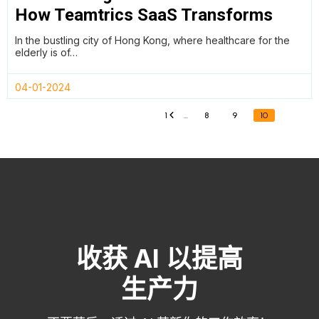
How Teamtrics SaaS Transforms
Time Tracking and Reporting for
In the bustling city of Hong Kong, where healthcare for the
HomAge in Hong Kong
elderly is of…
04-01-2024
1
…
8
9
10
«
»
收获 AI 以提高
生产力