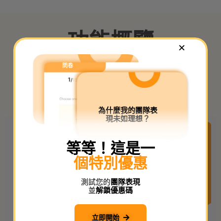
功能概覽
Don’t
Show Again
問卷
我們理解你企業和遠程團隊的具體需求。
免費試用
為什麼我的團隊表
現未如理想？
等等！這是一
個特別優惠
測試您的
團隊表現
並
解鎖優惠碼
立即開始