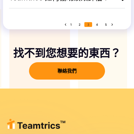
1
2
3
4
5
« 上一頁
下一頁 »
找不到您想要的東西？
聯絡我們