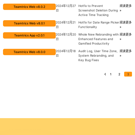
2024年12月27
Hotfix to Prevent
阅读更多
Teamtrics Web v8.0.2
日
Screenshot Deletion During
»
Active Time Tracking
2024年12月21
Hotfix for Date Range Picker
阅读更多
Teamtrics Web v8.0.1
日
Functionality
»
2024年12月20
Whole New Rebranding with
阅读更多
Teamtrics App v2.0.1
日
Enhanced Features and
»
Gamified Productivity
2024年12月18
Audit Log, User Time Zone,
阅读更多
Teamtrics Web v8.0.0
日
System Rebranding, and
»
Key Bug Fixes
1
2
3
« 上一页